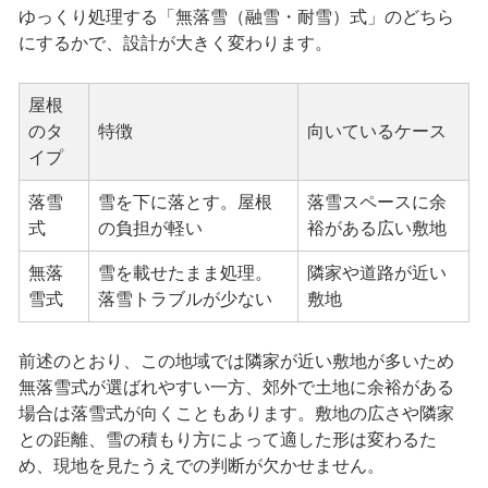
ゆっくり処理する「無落雪（融雪・耐雪）式」のどちら
にするかで、設計が大きく変わります。
屋根
のタ
特徴
向いているケース
イプ
落雪
雪を下に落とす。屋根
落雪スペースに余
式
の負担が軽い
裕がある広い敷地
無落
雪を載せたまま処理。
隣家や道路が近い
雪式
落雪トラブルが少ない
敷地
前述のとおり、この地域では隣家が近い敷地が多いため
無落雪式が選ばれやすい一方、郊外で土地に余裕がある
場合は落雪式が向くこともあります。敷地の広さや隣家
との距離、雪の積もり方によって適した形は変わるた
め、現地を見たうえでの判断が欠かせません。