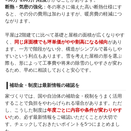
断熱・気密の強化
：冬の寒さに備えた高い断熱仕様にす
ると、その分の費用は加わりますが、暖房費の軽減につ
ながります。
平屋は2階建てに比べて基礎と屋根の面積が広くなりやす
く、
同じ床面積でも坪単価がやや割高になる傾向
があり
ます。一方で階段がない分、構造がシンプルで暮らしや
すいという利点もあります。雪を考えた屋根の形を選ぶ
際も、形によって工事費や将来の除雪のしやすさが変わ
るため、早めに相談しておくと安心です。
補助金・制度は最新情報の確認を
家づくりでは、国や自治体の補助金・税制をうまく活用
することで負担をやわらげられる場合があります。ただ
し、こうした制度は
年度ごとに内容や条件が変わりやす
い
ため、必ず最新情報をご確認いただくことが大切で
す。チェックしておきたいポイントを5つにまとめまし