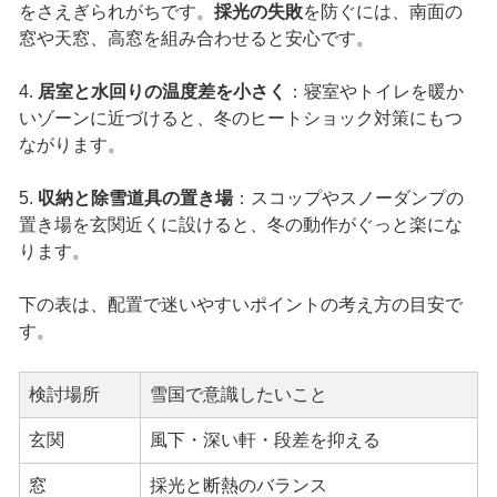
をさえぎられがちです。
採光の失敗
を防ぐには、南面の
窓や天窓、高窓を組み合わせると安心です。
4.
居室と水回りの温度差を小さく
：寝室やトイレを暖か
いゾーンに近づけると、冬のヒートショック対策にもつ
ながります。
5.
収納と除雪道具の置き場
：スコップやスノーダンプの
置き場を玄関近くに設けると、冬の動作がぐっと楽にな
ります。
下の表は、配置で迷いやすいポイントの考え方の目安で
す。
検討場所
雪国で意識したいこと
玄関
風下・深い軒・段差を抑える
窓
採光と断熱のバランス