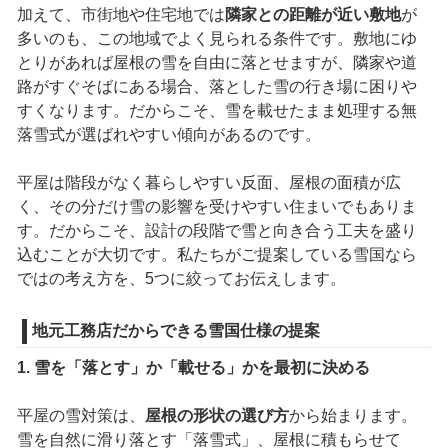
加えて、市街地や住宅地では
隣家との距離が近い敷地
が
多いのも、この地域でよく見られる条件です。敷地にゆ
とりがあれば屋根の雪を自由に落とせますが、隣家や道
路がすぐそばにある場合、落とした雪の行き場に困りや
すくなります。だからこそ、雪を載せたまま処理する無
落雪式が選ばれやすい傾向があるのです。
平屋は階段がなく暮らしやすい反面、屋根の面積が広
く、その分だけ雪の影響を受けやすい住まいでもありま
す。だからこそ、設計の段階で雪と向き合う工夫を盛り
込むことが大切です。私たちがご提案している雪国なら
ではの考え方を、5つに絞ってお伝えします。
地元工務店だからできる雪国仕様の提案
1. 雪を「落とす」か「載せる」かを最初に決める
平屋の雪対策は、
屋根の形状の選び方
から始まります。
雪を自然に滑り落とす「落雪式」、屋根に積もらせて