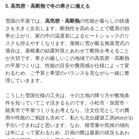
5. 高気密・高断熱で冬の寒さに備える
雪国の平屋では、
高気密・高断熱
の性能が暮らしの快適
さを大きく左右します。断熱性を高めることで暖房の効
率が上がり、家の中の温度差によるヒートショックのリ
スクも抑えやすくなります。屋根に雪が載る無落雪式の
場合は、屋根裏の結露対策とあわせて断熱を考えること
が大切です。寒さの厳しいこの地域での高気密・高断熱
の平屋づくりは、性能の目安や費用感が仕様によって変
わるため、ご予算と希望のバランスを見ながら一緒に整
理していきます。
こうした雪国仕様の工夫は、その土地の降り方や敷地条
件を知っていてこそ活きるものです。小松市・加賀市・
能美市で平屋づくりをお考えなら、注文住宅としての費
用や性能のご相談も含めて、私たち北出建築工房plusがお
手伝いできればと思います。なお、積雪量や気候の傾向
は年によって変わるため、計画の際は最新の状況もあわ