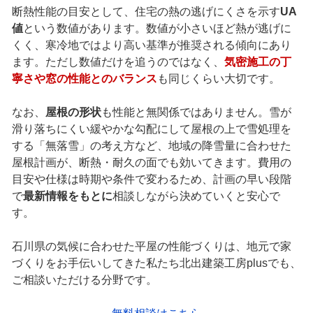
断熱性能の目安として、住宅の熱の逃げにくさを示す
UA
値
という数値があります。数値が小さいほど熱が逃げに
くく、寒冷地ではより高い基準が推奨される傾向にあり
ます。ただし数値だけを追うのではなく、
気密施工の丁
寧さや窓の性能とのバランス
も同じくらい大切です。
なお、
屋根の形状
も性能と無関係ではありません。雪が
滑り落ちにくい緩やかな勾配にして屋根の上で雪処理を
する「無落雪」の考え方など、地域の降雪量に合わせた
屋根計画が、断熱・耐久の面でも効いてきます。費用の
目安や仕様は時期や条件で変わるため、計画の早い段階
で
最新情報をもとに
相談しながら決めていくと安心で
す。
石川県の気候に合わせた平屋の性能づくりは、地元で家
づくりをお手伝いしてきた私たち北出建築工房plusでも、
ご相談いただける分野です。