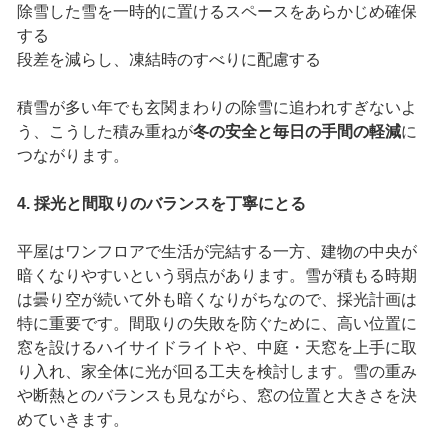
除雪した雪を一時的に置けるスペースをあらかじめ確保
する
段差を減らし、凍結時のすべりに配慮する
積雪が多い年でも玄関まわりの除雪に追われすぎないよ
う、こうした積み重ねが
冬の安全と毎日の手間の軽減
に
つながります。
4. 採光と間取りのバランスを丁寧にとる
平屋はワンフロアで生活が完結する一方、建物の中央が
暗くなりやすいという弱点があります。雪が積もる時期
は曇り空が続いて外も暗くなりがちなので、採光計画は
特に重要です。間取りの失敗を防ぐために、高い位置に
窓を設けるハイサイドライトや、中庭・天窓を上手に取
り入れ、家全体に光が回る工夫を検討します。雪の重み
や断熱とのバランスも見ながら、窓の位置と大きさを決
めていきます。