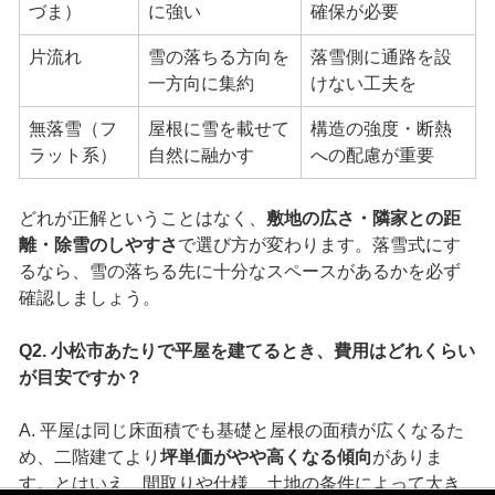
づま）
に強い
確保が必要
片流れ
雪の落ちる方向を
落雪側に通路を設
一方向に集約
けない工夫を
無落雪（フ
屋根に雪を載せて
構造の強度・断熱
ラット系）
自然に融かす
への配慮が重要
どれが正解ということはなく、
敷地の広さ・隣家との距
離・除雪のしやすさ
で選び方が変わります。落雪式にす
るなら、雪の落ちる先に十分なスペースがあるかを必ず
確認しましょう。
Q2. 小松市あたりで平屋を建てるとき、費用はどれくらい
が目安ですか？
A. 平屋は同じ床面積でも基礎と屋根の面積が広くなるた
め、二階建てより
坪単価がやや高くなる傾向
がありま
す。とはいえ、間取りや仕様、土地の条件によって大き