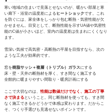
寒い地域の住まいで見落とせないのが、暖かい部屋と寒
い廊下・浴室の温度差による
ヒートショック
です。これ
を防ぐには、家全体をしっかり包む断熱・気密性能が欠
かせません。目安として、断熱性能を示すUA値や気密性
能のC値が小さいほど、室内の温度差は生まれにくくなり
ます。
雪深い気候で高気密・高断熱の平屋を目指すなら、次の
ような工夫が効果的です。
窓を
樹脂サッシ＋複層（トリプル）ガラス
にする
床・壁・天井の断熱材を厚く、すき間なく施工する
全館的に暖まりやすい間取り・暖房計画にする
ここで大切なのは、
性能は数値だけでなく、施工の丁寧
さで決まる
ということ。同じ断熱材を使っても、すき間
なく施工できるかどうかで体感は変わります。だからこ
そ、つくり手選びも見逃せないポイントです。