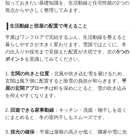
知っておきたい基礎知識を、生活動線と住宅性能の2つの
視点からやさしく整理してみます。
生活動線と部屋の配置で考えること
平屋はワンフロアで完結するぶん、生活動線を整えると
暮らしやすさが大きく変わります。雪国ではとくに、冬
の出入りや採光まで見据えた配置が大切です。次の
5つの
ポイント
を意識してみてください。
1.
玄関の向きと位置
：北風や吹き込む雪を避けるため、
玄関は風下側に配置すると除雪の負担が和らぎます。
平
屋の玄関アプローチ
は軒を深めにとると、雪の吹き込み
を抑えやすくなります。
2.
回遊できる家事動線
：キッチン・洗面・物干しを近く
にまとめると、冬の室内干しもスムーズです。
3.
採光の確保
：平屋は屋根の高さが低く、隣家や雪に光