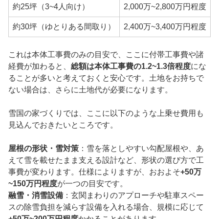
約25坪（3~4人向け）
2,000万~2,800万円程度
約30坪（ゆとりある間取り）
2,400万~3,400万円程度
これは本体工事費のみの目安で、ここに付帯工事費や諸
経費が加わると、
総額は本体工事費の1.2~1.3倍程度
にな
ることが多いと考えておくと安心です。土地をお持ちで
ない場合は、さらに土地代が必要になります。
雪国の家づくりでは、ここに以下のような上乗せ費用も
見込んでおきたいところです。
屋根の形状・雪対策
：雪を落としやすい勾配屋根や、あ
えて雪を載せたまま支える設計など、形状の選び方で工
事費が変わります。仕様によりますが、おおよそ
+50万
~150万円程度
が一つの目安です。
融雪・消雪設備
：玄関まわりのアプローチや駐車スペー
スの除雪負担を減らす設備を入れる場合、規模に応じて
+50万~200万円程度
かかることがあります。