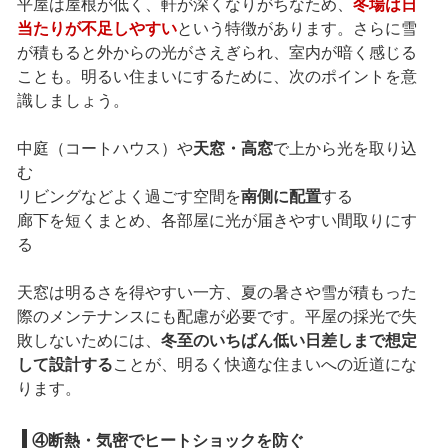
平屋は屋根が低く、軒が深くなりがちなため、
冬場は日
当たりが不足しやすい
という特徴があります。さらに雪
が積もると外からの光がさえぎられ、室内が暗く感じる
ことも。明るい住まいにするために、次のポイントを意
識しましょう。
中庭（コートハウス）や
天窓・高窓
で上から光を取り込
む
リビングなどよく過ごす空間を
南側に配置
する
廊下を短くまとめ、各部屋に光が届きやすい間取りにす
る
天窓は明るさを得やすい一方、夏の暑さや雪が積もった
際のメンテナンスにも配慮が必要です。平屋の採光で失
敗しないためには、
冬至のいちばん低い日差しまで想定
して設計する
ことが、明るく快適な住まいへの近道にな
ります。
④断熱・気密でヒートショックを防ぐ