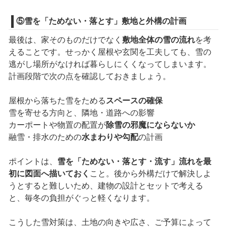
⑤雪を「ためない・落とす」敷地と外構の計画
最後は、家そのものだけでなく
敷地全体の雪の流れ
を考
えることです。せっかく屋根や玄関を工夫しても、雪の
逃がし場所がなければ暮らしにくくなってしまいます。
計画段階で次の点を確認しておきましょう。
屋根から落ちた雪をためる
スペースの確保
雪を寄せる方向と、隣地・道路への影響
カーポートや物置の配置が
除雪の邪魔にならないか
融雪・排水のための
水まわりや勾配
の計画
ポイントは、
雪を「ためない・落とす・流す」流れを最
初に図面へ描いておく
こと。後から外構だけで解決しよ
うとすると難しいため、建物の設計とセットで考える
と、毎冬の負担がぐっと軽くなります。
こうした雪対策は、土地の向きや広さ、ご予算によって