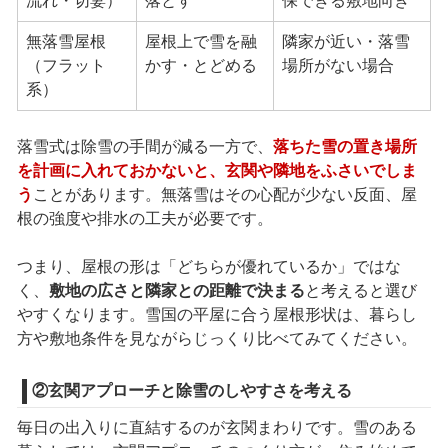
流れ・切妻）
落とす
保できる敷地向き
無落雪屋根
屋根上で雪を融
隣家が近い・落雪
（フラット
かす・とどめる
場所がない場合
系）
落雪式は除雪の手間が減る一方で、
落ちた雪の置き場所
を計画に入れておかないと、玄関や隣地をふさいでしま
う
ことがあります。無落雪はその心配が少ない反面、屋
根の強度や排水の工夫が必要です。
つまり、屋根の形は「どちらが優れているか」ではな
く、
敷地の広さと隣家との距離で決まる
と考えると選び
やすくなります。雪国の平屋に合う屋根形状は、暮らし
方や敷地条件を見ながらじっくり比べてみてください。
②玄関アプローチと除雪のしやすさを考える
毎日の出入りに直結するのが玄関まわりです。雪のある