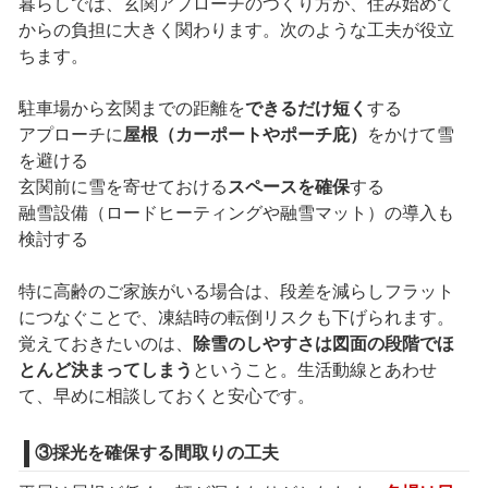
暮らしでは、玄関アプローチのつくり方が、住み始めて
からの負担に大きく関わります。次のような工夫が役立
ちます。
駐車場から玄関までの距離を
できるだけ短く
する
アプローチに
屋根（カーポートやポーチ庇）
をかけて雪
を避ける
玄関前に雪を寄せておける
スペースを確保
する
融雪設備（ロードヒーティングや融雪マット）の導入も
検討する
特に高齢のご家族がいる場合は、段差を減らしフラット
につなぐことで、凍結時の転倒リスクも下げられます。
覚えておきたいのは、
除雪のしやすさは図面の段階でほ
とんど決まってしまう
ということ。生活動線とあわせ
て、早めに相談しておくと安心です。
③採光を確保する間取りの工夫