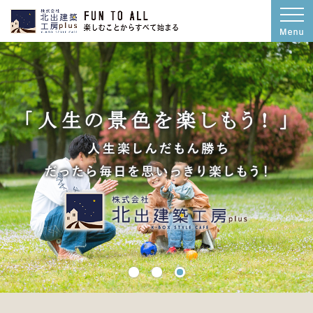
北出建築工房plus｜石川県小松市・加賀市・能美市の耐震等級3・ZEH住宅・デザ
設計士の代表自らご提案！石川県小松市・加賀市・能美市の注文住宅・耐震等級3・
石川県小松市・加賀市・能美市の耐震等級3・ZEH住宅・デザイン住宅なら株式会社北
1
2
3