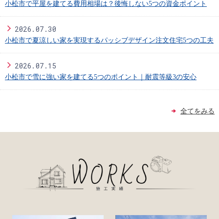
小松市で平屋を建てる費用相場は？後悔しない5つの資金ポイント
2026.07.30
小松市で夏涼しい家を実現するパッシブデザイン注文住宅5つの工夫
2026.07.15
小松市で雪に強い家を建てる5つのポイント｜耐震等級3の安心
全てをみる
北
出
建