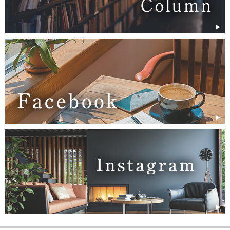
川
県
小
松
市
・
加