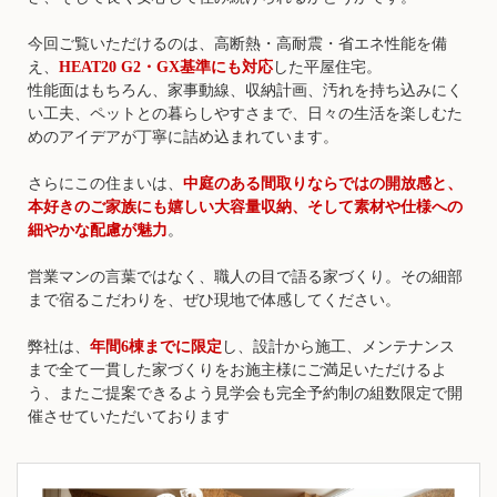
今回ご覧いただけるのは、高断熱・高耐震・省エネ性能を備
え、
HEAT20 G2・GX基準にも対応
した平屋住宅。
性能面はもちろん、家事動線、収納計画、汚れを持ち込みにく
い工夫、ペットとの暮らしやすさまで、日々の生活を楽しむた
めのアイデアが丁寧に詰め込まれています。
さらにこの住まいは、
中庭のある間取りならではの開放感と、
本好きのご家族にも嬉しい大容量収納、そして素材や仕様への
細やかな配慮が魅力
。
営業マンの言葉ではなく、職人の目で語る家づくり。その細部
まで宿るこだわりを、ぜひ現地で体感してください。
弊社は、
年間6棟までに限定
し、設計から施工、メンテナンス
まで全て一貫した家づくりをお施主様にご満足いただけるよ
う、またご提案できるよう見学会も完全予約制の組数限定で開
催させていただいております