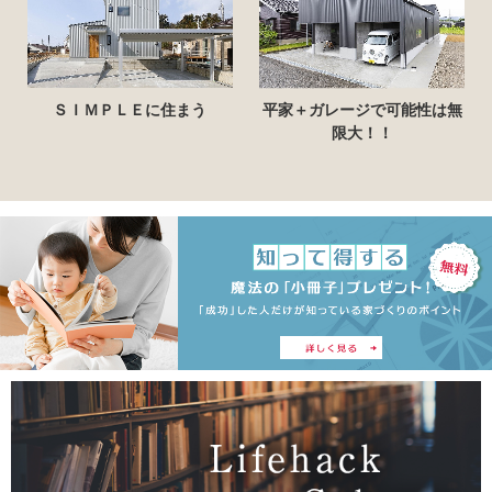
コ
ＳＩＭＰＬＥに住まう
平家＋ガレージで可能性は無
限大！！
ラ
ム
｜
石