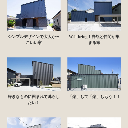
築
工
シンプルデザインで大人かっ
Well-being！自然と仲間が集
こいい家
まる家
房
好きなものに囲まれて暮らし
「楽」して「楽」しもう！！
たい！