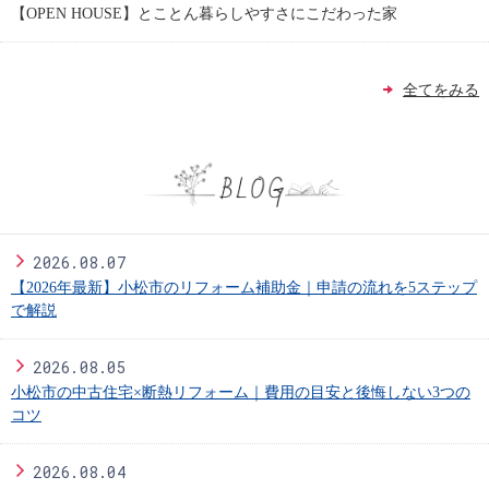
【OPEN HOUSE】とことん暮らしやすさにこだわった家
全てをみる
お
知
2026.08.07
【2026年最新】小松市のリフォーム補助金｜申請の流れを5ステップ
で解説
ら
2026.08.05
小松市の中古住宅×断熱リフォーム｜費用の目安と後悔しない3つの
せ
コツ
2026.08.04