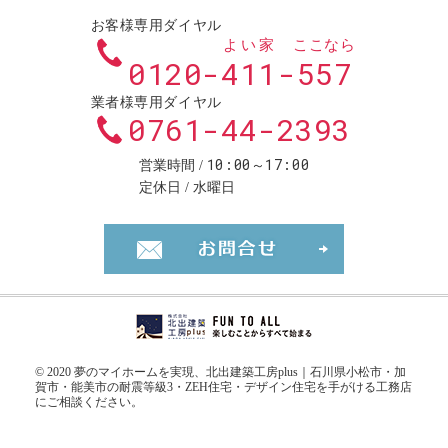
お客様専用ダイヤル
よい家
ここなら
賀
0120-
411
-
557
業者様専用ダイヤル
市
0761-44-2393
10:00～17:00
営業時間
・
定休日
水曜日
お問合せ・ご
能
美
© 2020 夢のマイホームを実現、
北出建築工房plus｜石川県小松市・加
賀市・能美市の耐震等級3・ZEH住宅・デザイン住宅を手がける工務店
市
にご相談ください。