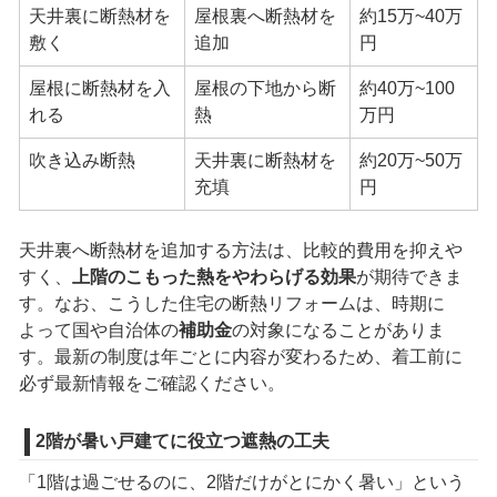
天井裏に断熱材を
屋根裏へ断熱材を
約15万~40万
敷く
追加
円
屋根に断熱材を入
屋根の下地から断
約40万~100
れる
熱
万円
吹き込み断熱
天井裏に断熱材を
約20万~50万
充填
円
天井裏へ断熱材を追加する方法は、比較的費用を抑えや
すく、
上階のこもった熱をやわらげる効果
が期待できま
す。なお、こうした住宅の断熱リフォームは、時期に
よって国や自治体の
補助金
の対象になることがありま
す。最新の制度は年ごとに内容が変わるため、着工前に
必ず最新情報をご確認ください。
2階が暑い戸建てに役立つ遮熱の工夫
「1階は過ごせるのに、2階だけがとにかく暑い」という