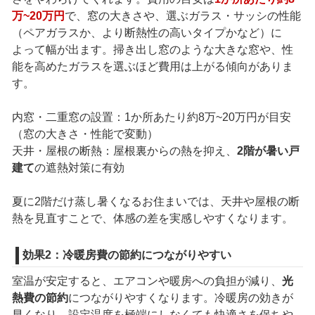
万~20万円
で、窓の大きさや、選ぶガラス・サッシの性能
（ペアガラスか、より断熱性の高いタイプかなど）に
よって幅が出ます。掃き出し窓のような大きな窓や、性
能を高めたガラスを選ぶほど費用は上がる傾向がありま
す。
内窓・二重窓の設置：1か所あたり約8万~20万円が目安
（窓の大きさ・性能で変動）
天井・屋根の断熱：屋根裏からの熱を抑え、
2階が暑い戸
建て
の遮熱対策に有効
夏に2階だけ蒸し暑くなるお住まいでは、天井や屋根の断
熱を見直すことで、体感の差を実感しやすくなります。
効果2：冷暖房費の節約につながりやすい
室温が安定すると、エアコンや暖房への負担が減り、
光
熱費の節約
につながりやすくなります。冷暖房の効きが
早くなり、設定温度を極端にしなくても快適さを保ちや