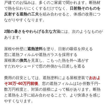
戸建てのお悩みは、多くのご家庭で聞かれます。断熱材
で熱を伝わりにくくするだけでなく、
日射熱そのものを
反射する遮熱の工夫
を組み合わせると、体感の改善につ
ながりやすくなります。
2階の暑さをやわらげる主な方法
には、次のようなものが
あります。
屋根や外壁に
遮熱塗料
を塗り、日射の吸収を抑える
窓に遮熱フィルムや遮熱ガラスを採用する
屋根裏の
換気
を見直し、こもった熱を外へ逃がす
すだれやシェードで窓の外側から日差しを遮る
費用の目安としては、遮熱塗料による屋根塗装で
おおよ
そ30万~60万円前後
、窓の遮熱フィルムは1か所数千円~
数万円程度と、対策の規模によって幅があります。断熱
と遮熱を上手に組み合わせることで、より快適さを感じ
やすくなります。