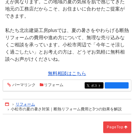
えが異なります。この地域の夏の気候を肌で感じてきた
地元の工務店だからこそ、お住まいに合わせたご提案が
できます。
私たち北出建築工房plusでは、夏の暑さをやわらげる断熱
リフォームの費用や進め方について、無理な売り込みな
くご相談を承っています。小松市周辺で「今年こそ涼し
く過ごしたい」とお考えの方は、どうぞお気軽に無料相
談へお声がけくださいね。
無料相談はこちら
パーマリンク
リフォーム
entry389
ポスト
entry389
リフォーム
Home
小松市の夏の暑さ対策｜断熱リフォーム費用と3つの効果を解説
PageTop