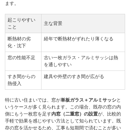
ます。
起こりやすい
主な背景
こと
断熱材の劣
経年で断熱材がずれたり薄くなる
化・沈下
窓の性能不足
古い一枚ガラス・アルミサッシは熱
を通しやすい
すき間からの
建具や外壁のすき間が広がる
熱侵入
特に古い住まいでは、窓が
単板ガラス＋アルミサッシ
と
いうケースが多く見られます。この場合、既存の窓の内
側にもう一枚窓を足す
内窓（二重窓）の設置
が、比較的
手軽で効果を感じやすい方法として知られています。既
存の窓を活かせるため、工事も短期間で済むことが多い