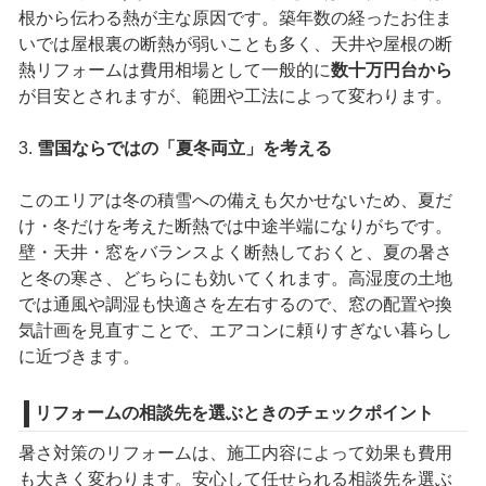
根から伝わる熱が主な原因です。築年数の経ったお住ま
いでは屋根裏の断熱が弱いことも多く、天井や屋根の断
熱リフォームは費用相場として一般的に
数十万円台から
が目安とされますが、範囲や工法によって変わります。
3.
雪国ならではの「夏冬両立」を考える
このエリアは冬の積雪への備えも欠かせないため、夏だ
け・冬だけを考えた断熱では中途半端になりがちです。
壁・天井・窓をバランスよく断熱しておくと、夏の暑さ
と冬の寒さ、どちらにも効いてくれます。高湿度の土地
では通風や調湿も快適さを左右するので、窓の配置や換
気計画を見直すことで、エアコンに頼りすぎない暮らし
に近づきます。
リフォームの相談先を選ぶときのチェックポイント
暑さ対策のリフォームは、施工内容によって効果も費用
も大きく変わります。安心して任せられる相談先を選ぶ