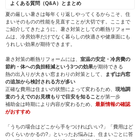
よくある質問（Q&A）とまとめ
夏の厳しい暑さは毎年くり返しやってくるからこそ、住
まいそのものの性能を見直すことが大切です。ここまで
ご紹介してきたように、暑さ対策としての断熱リフォー
ムは、冷房効率だけでなく暮らしの快適さや健康面にも
うれしい効果が期待できます。
暑さ対策の断熱リフォームには、
室温の安定・冷房費の
節約・体への負担軽減という3つの効果
が期待できる
熱の出入りが大きい窓まわりの対策として、
まずは内窓
の追加から検討される方が多い
正確な費用は住まいの状態によって変わるため、
現地調
査のうえでのお見積もりで目安を知ること
が第一歩
補助金は時期により内容が変わるため、
最新情報の確認
がおすすめ
「うちの場合はどこから手をつければいい?」「費用はど
のくらいかかるの?」といったお悩みは、住まいごとに答