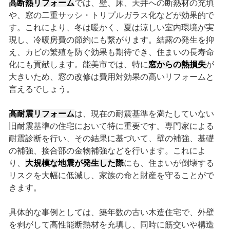
高断熱リフォーム
では、壁、床、天井への断熱材の充填
や、窓の二重サッシ・トリプルガラス化などが効果的で
す。これにより、冬は暖かく、夏は涼しい室内環境が実
現し、冷暖房費の節約にも繋がります。結露の発生を抑
え、カビの繁殖を防ぐ効果も期待でき、住まいの長寿命
化にも貢献します。能美市では、特に
窓からの熱損失
が
大きいため、窓の改修は費用対効果の高いリフォームと
言えるでしょう。
高耐震リフォーム
は、現在の耐震基準を満たしていない
旧耐震基準の住宅において特に重要です。専門家による
耐震診断を行い、その結果に基づいて、壁の補強、基礎
の補強、接合部の金物補強などを行います。これによ
り、
大規模な地震が発生した際
にも、住まいが倒壊する
リスクを大幅に低減し、家族の命と財産を守ることがで
きます。
具体的な事例としては、築年数の古い木造住宅で、外壁
を剥がして高性能断熱材を充填し、同時に筋交いや構造