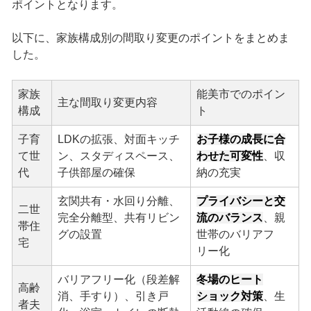
ポイントとなります。
以下に、家族構成別の間取り変更のポイントをまとめま
した。
家族
能美市でのポイン
主な間取り変更内容
構成
ト
子育
LDKの拡張、対面キッチ
お子様の成長に合
て世
ン、スタディスペース、
わせた可変性
、収
代
子供部屋の確保
納の充実
玄関共有・水回り分離、
プライバシーと交
二世
完全分離型、共有リビン
流のバランス
、親
帯住
グの設置
世帯のバリアフ
宅
リー化
バリアフリー化（段差解
冬場のヒート
高齢
消、手すり）、引き戸
ショック対策
、生
者夫