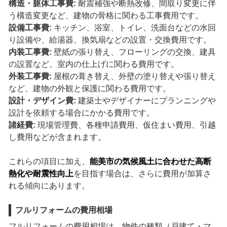
構造・躯体工事費:
耐震補強や断熱改修、間取り変更に伴
う構造変更など、建物の骨格に関わる工事費用です。
設備工事費:
キッチン、浴室、トイレ、洗面台などの水回
り設備や、給湯器、換気扇などの設置・交換費用です。
内装工事費:
壁紙の張り替え、フローリングの交換、建具
の設置など、室内の仕上げに関わる費用です。
外装工事費:
屋根の葺き替え、外壁の塗り替えや張り替え
など、建物の外観と保護に関わる費用です。
設計・デザイン費:
建築士やデザイナーにプランニングや
設計を依頼する場合にかかる費用です。
諸経費:
現場管理費、各種申請費用、仮住まい費用、引越
し費用などが含まれます。
これらの項目に加え、
能美市の気候風土に合わせた高断
熱化や耐震性向上
を目指す場合は、さらに費用が加算さ
れる傾向にあります。
フルリフォームの費用相場
フルリフォームの費用相場は、物件の種類（戸建て・マ