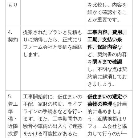
もり
を比較し、内容を
細かく確認するこ
とが重要です。
4.
提案されたプランと見積も
工事内容、費用、
契約
りに納得したら、正式にリ
工期、支払い条
フォーム会社と契約を締結
件、保証内容
な
します。
ど、契約書の内容
を
隅々まで確認
し、不明な点は契
約前に解消してお
きましょう。
5.
工事開始前に、仮住まいの
仮住まいの選定
や
着工
手配、家財の移動、ライフ
荷物の整理
を計画
準
ラインの手続きなどを行い
的に進めましょ
備・
ます。また、工事期間中の
う。近隣挨拶はリ
近隣
騒音や車両の出入りで迷惑
フォーム会社と協
挨拶
をかける可能性があるた
力して行うのが一