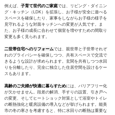
例えば、
子育て世代のご家庭
では、リビング・ダイニン
グ・キッチン（LDK）を拡張し、お子様が安全に遊べる
スペースを確保したり、家事をしながらお子様の様子を
見守れるような対面キッチンへの変更が人気です。ま
た、お子様の成長に合わせて個室を増やすための間取り
変更も多く見られます。
二世帯住宅へのリフォーム
では、親世帯と子世帯それぞ
れのプライバシーを確保しつつ、共有スペースで交流で
きるような設計が求められます。玄関を共有しつつ水回
りを分離したり、完全に独立した住居空間を設けるケー
スもあります。
高齢のご夫婦が快適に暮らすため
には、バリアフリー化
が欠かせません。段差の解消、手すりの設置、引き戸へ
の変更、そしてヒートショック対策として浴室やトイレ
の断熱強化と暖房設備の導入などが挙げられます。能美
市の冬の寒さを考慮すると、特に水回りの断熱は重要な