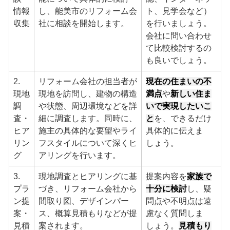
情報
し、能美市のリフォーム会
ト、見学会など）
収集
社に相談を開始します。
を行いましょう。
会社に問い合わせ
て比較検討するの
も良いでしょう。
2.
リフォーム会社の担当者が
現在の住まいの不
現地
現地を訪問し、建物の構造
満点
や
新しい住ま
調
や状態、周辺環境などを詳
いで実現したいこ
査・
細に調査します。同時に、
と
を、できるだけ
ヒア
施主の具体的な要望やライ
具体的に伝えま
リン
フスタイルについて深くヒ
しょう。
グ
アリングを行います。
3.
現地調査とヒアリングに基
提案内容を
家族で
プラ
づき、リフォーム会社から
十分に検討
し、疑
ン提
間取り図、デザインパー
問点や不明点は遠
案・
ス、概算見積もりなどが提
慮なく質問しま
見積
案されます。
しょう。
見積もり