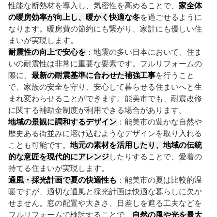
性能な断熱材を導入し、気密性を高めることで、
家全体
の暖房効率が向上し、暖かく快適な冬
を過ごせるように
なります。暖房費の節約にも繋がり、家計にも優しい住
まいが実現します。
耐震性の向上で安心を
：地震の多い日本において、住ま
いの耐震性は非常に重要な要素です。フルリフォームの
際に、
最新の耐震基準に合わせた補強工事
を行うこと
で、家族の安全を守り、安心して暮らせる住まいへと生
まれ変わらせることができます。能美市でも、耐震改修
に関する補助金制度が利用できる場合があります。
地域の景観に調和するデザイン
：能美市の豊かな自然や
歴史ある街並みに溶け込むようなデザインを取り入れる
ことも可能です。
地元の素材を活用したり、地域の伝統
的な意匠を現代的にアレンジ
したりすることで、愛着の
持てる住まいが実現します。
通風・採光計画で夏の快適性も
：能美市の夏は比較的温
暖ですが、適切な通風と採光計画は快適な暮らしに欠か
せません。窓の配置や大きさ、日差しを遮る工夫などを
フルリフォームで検討することで、
自然の風や光を最大