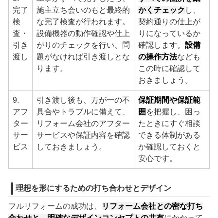
完了
施主立ち会いのもと最終的
かくチェック
し、
検
な完了検査が行われます。
契約通りの仕上が
査・
設備機器の動作確認や仕上
りになっているか
引き
がりのチェックを行い、問
確認します。
設備
渡し
題がなければ引き渡しとな
の操作方法
なども
ります。
この時に確認して
おきましょう。
9.
引き渡し後も、万が一の不
保証期間や保証範
アフ
具合やトラブルに備えて、
囲
を把握し、困っ
ター
リフォーム会社のアフター
たときにすぐ相談
サー
サービスや保証内容を確認
できる体制がある
ビス
しておきましょう。
か確認しておくと
安心です。
理想を形にするための打ち合わせとデザイン
フルリフォームの成功は、
リフォーム会社との密な打ち
合わせと、明確なデザインコンセプトの共有
にかかって