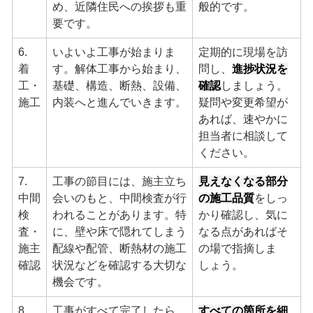
め、近隣住民への挨拶も重
般的です。
要です。
6.
いよいよ工事が始まりま
定期的に現場を訪
着
す。解体工事から始まり、
問し、
進捗状況を
工・
基礎、構造、断熱、設備、
確認
しましょう。
施工
内装へと進んでいきます。
疑問や変更希望が
あれば、速やかに
担当者に相談して
ください。
7.
工事の節目には、施主立ち
見えなくなる部分
中間
会いのもと、中間検査が行
の施工品質
をしっ
検
われることがあります。特
かり確認し、気に
査・
に、壁や床で隠れてしまう
なる点があればそ
施主
配線や配管、断熱材の施工
の場で指摘しま
確認
状況などを確認する大切な
しょう。
機会です。
8.
工事がすべて完了したら、
すべての箇所を細