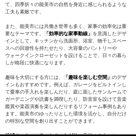
て、四季折々の能美市の自然を身近に感じられるような
工夫も素敵です。
また、能美市には共働き世帯も多く、家事の効率化は重
要なテーマです。
「効率的な家事動線」
を意識したデザ
インとして、キッチンから洗面所、浴室、物干しスペー
スへの回遊性を持たせたり、大容量のパントリーや
ウォークインクローゼットを設けることで、日々の暮ら
しが格段に快適になります。
趣味を大切にする方には、
「趣味を楽しむ空間」
のデザ
インもおすすめです。例えば、ガレージをビルトインし
て愛車の手入れを楽しんだり、庭に面したサンルームで
ガーデニングや読書を満喫したり、防音室を設けて音楽
鑑賞や楽器演奏を楽しんだりするリフォーム事例もあり
ます。能美市のゆったりとした環境を活かし、自分だけ
の特別な空間を創り出すことができます。
地域のコミュニティとのつながり
を重視する方には、