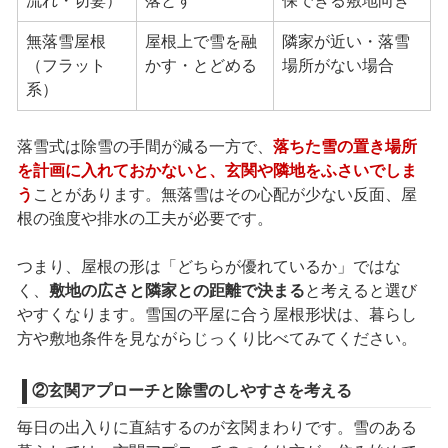
流れ・切妻）
落とす
保できる敷地向き
無落雪屋根
屋根上で雪を融
隣家が近い・落雪
（フラット
かす・とどめる
場所がない場合
系）
落雪式は除雪の手間が減る一方で、
落ちた雪の置き場所
を計画に入れておかないと、玄関や隣地をふさいでしま
う
ことがあります。無落雪はその心配が少ない反面、屋
根の強度や排水の工夫が必要です。
つまり、屋根の形は「どちらが優れているか」ではな
く、
敷地の広さと隣家との距離で決まる
と考えると選び
やすくなります。雪国の平屋に合う屋根形状は、暮らし
方や敷地条件を見ながらじっくり比べてみてください。
②玄関アプローチと除雪のしやすさを考える
毎日の出入りに直結するのが玄関まわりです。雪のある