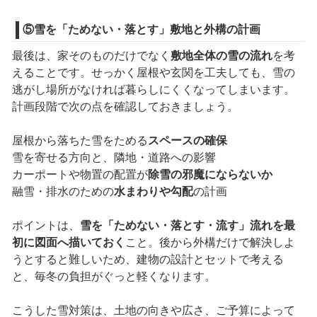
⑤雪を「ためない・落とす」敷地と外構の計画
最後は、家そのものだけでなく
敷地全体の雪の流れ
を考
えることです。せっかく屋根や玄関を工夫しても、雪の
逃がし場所がなければ暮らしにくくなってしまいます。
計画段階で次の点を確認しておきましょう。
屋根から落ちた雪をためる
スペースの確保
雪を寄せる方向と、隣地・道路への影響
カーポートや物置の配置が
除雪の邪魔にならないか
融雪・排水のための
水まわりや勾配
の計画
ポイントは、
雪を「ためない・落とす・流す」流れを最
初に図面へ描いておく
こと。後から外構だけで解決しよ
うとすると難しいため、建物の設計とセットで考える
と、毎冬の負担がぐっと軽くなります。
こうした雪対策は、土地の向きや広さ、ご予算によって