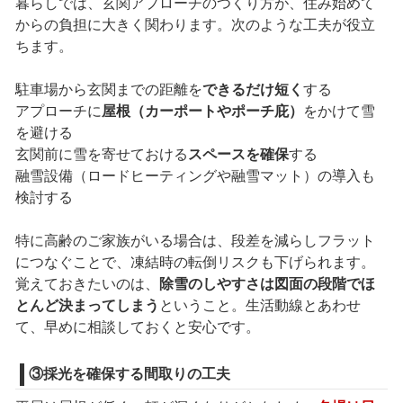
暮らしでは、玄関アプローチのつくり方が、住み始めて
からの負担に大きく関わります。次のような工夫が役立
ちます。
駐車場から玄関までの距離を
できるだけ短く
する
アプローチに
屋根（カーポートやポーチ庇）
をかけて雪
を避ける
玄関前に雪を寄せておける
スペースを確保
する
融雪設備（ロードヒーティングや融雪マット）の導入も
検討する
特に高齢のご家族がいる場合は、段差を減らしフラット
につなぐことで、凍結時の転倒リスクも下げられます。
覚えておきたいのは、
除雪のしやすさは図面の段階でほ
とんど決まってしまう
ということ。生活動線とあわせ
て、早めに相談しておくと安心です。
③採光を確保する間取りの工夫