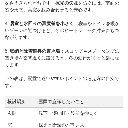
をさえぎられがちです。
採光の失敗
を防ぐには、南面の
窓や天窓、高窓を組み合わせると安心です。
4.
居室と水回りの温度差を小さく
：寝室やトイレを暖か
いゾーンに近づけると、冬のヒートショック対策にもつ
ながります。
5.
収納と除雪道具の置き場
：スコップやスノーダンプの
置き場を玄関近くに設けると、冬の動作がぐっと楽にな
ります。
下の表は、配置で迷いやすいポイントの考え方の目安で
す。
検討場所
雪国で意識したいこと
玄関
風下・深い軒・段差を抑える
窓
採光と断熱のバランス