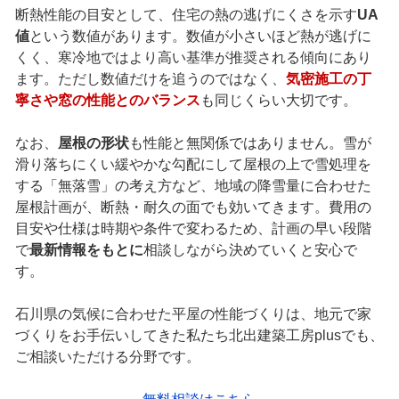
断熱性能の目安として、住宅の熱の逃げにくさを示す
UA
値
という数値があります。数値が小さいほど熱が逃げに
くく、寒冷地ではより高い基準が推奨される傾向にあり
ます。ただし数値だけを追うのではなく、
気密施工の丁
寧さや窓の性能とのバランス
も同じくらい大切です。
なお、
屋根の形状
も性能と無関係ではありません。雪が
滑り落ちにくい緩やかな勾配にして屋根の上で雪処理を
する「無落雪」の考え方など、地域の降雪量に合わせた
屋根計画が、断熱・耐久の面でも効いてきます。費用の
目安や仕様は時期や条件で変わるため、計画の早い段階
で
最新情報をもとに
相談しながら決めていくと安心で
す。
石川県の気候に合わせた平屋の性能づくりは、地元で家
づくりをお手伝いしてきた私たち北出建築工房plusでも、
ご相談いただける分野です。