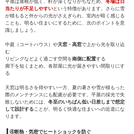
平屋は屋根が低く、軒が深くなりがちなため、
冬場は日
当たりが不足しやすい
という特徴があります。さらに雪
が積もると外からの光がさえぎられ、室内が暗く感じる
ことも。明るい住まいにするために、次のポイントを意
識しましょう。
中庭（コートハウス）や
天窓・高窓
で上から光を取り込
む
リビングなどよく過ごす空間を
南側に配置
する
廊下を短くまとめ、各部屋に光が届きやすい間取りにす
る
天窓は明るさを得やすい一方、夏の暑さや雪が積もった
際のメンテナンスにも配慮が必要です。平屋の採光で失
敗しないためには、
冬至のいちばん低い日差しまで想定
して設計する
ことが、明るく快適な住まいへの近道にな
ります。
④断熱・気密でヒートショックを防ぐ