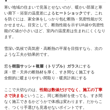
寒い地域の住まいで見落とせないのが、暖かい部屋と寒
い廊下・浴室の温度差による
ヒートショック
です。これ
を防ぐには、家全体をしっかり包む断熱・気密性能が欠
かせません。目安として、断熱性能を示すUA値や気密性
能のC値が小さいほど、室内の温度差は生まれにくくなり
ます。
雪深い気候で高気密・高断熱の平屋を目指すなら、次の
ような工夫が効果的です。
窓を
樹脂サッシ＋複層（トリプル）ガラス
にする
床・壁・天井の断熱材を厚く、すき間なく施工する
全館的に暖まりやすい間取り・暖房計画にする
ここで大切なのは、
性能は数値だけでなく、施工の丁寧
さで決まる
ということ。同じ断熱材を使っても、すき間
なく施工できるかどうかで体感は変わります。だからこ
そ、つくり手選びも見逃せないポイントです。