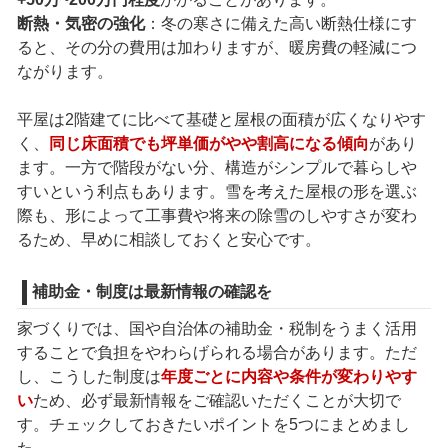
断熱・気密の強化
：冬の寒さに備えた高い断熱仕様にす
ると、その分の費用は加わりますが、暖房費の軽減につ
ながります。
平屋は2階建てに比べて基礎と屋根の面積が広くなりやす
く、
同じ床面積でも坪単価がやや割高になる傾向
があり
ます。一方で階段がない分、構造がシンプルで暮らしや
すいという利点もあります。雪を考えた屋根の形を選ぶ
際も、形によって工事費や将来の除雪のしやすさが変わ
るため、早めに相談しておくと安心です。
補助金・制度は最新情報の確認を
家づくりでは、国や自治体の補助金・税制をうまく活用
することで負担をやわらげられる場合があります。ただ
し、こうした制度は
年度ごとに内容や条件が変わりやす
い
ため、必ず最新情報をご確認いただくことが大切で
す。チェックしておきたいポイントを5つにまとめまし