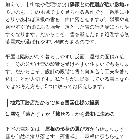
加えて、市街地や住宅地では
隣家との距離が近い敷地
が
多いのも、この地域でよく見られる条件です。敷地にゆ
とりがあれば屋根の雪を自由に落とせますが、隣家や道
路がすぐそばにある場合、落とした雪の行き場に困りや
すくなります。だからこそ、雪を載せたまま処理する無
落雪式が選ばれやすい傾向があるのです。
平屋は階段がなく暮らしやすい反面、屋根の面積が広
く、その分だけ雪の影響を受けやすい住まいでもありま
す。だからこそ、設計の段階で雪と向き合う工夫を盛り
込むことが大切です。私たちがご提案している雪国なら
ではの考え方を、5つに絞ってお伝えします。
地元工務店だからできる雪国仕様の提案
1. 雪を「落とす」か「載せる」かを最初に決める
平屋の雪対策は、
屋根の形状の選び方
から始まります。
雪を自然に滑り落とす「落雪式」、屋根に積もらせて