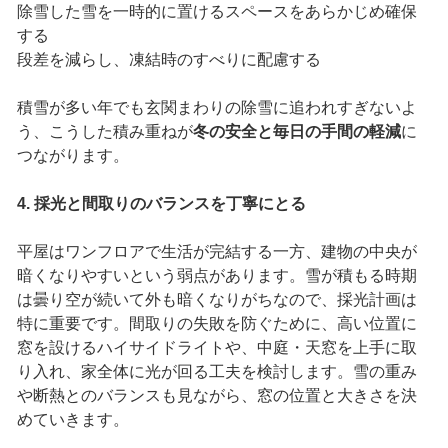
除雪した雪を一時的に置けるスペースをあらかじめ確保
する
段差を減らし、凍結時のすべりに配慮する
積雪が多い年でも玄関まわりの除雪に追われすぎないよ
う、こうした積み重ねが
冬の安全と毎日の手間の軽減
に
つながります。
4. 採光と間取りのバランスを丁寧にとる
平屋はワンフロアで生活が完結する一方、建物の中央が
暗くなりやすいという弱点があります。雪が積もる時期
は曇り空が続いて外も暗くなりがちなので、採光計画は
特に重要です。間取りの失敗を防ぐために、高い位置に
窓を設けるハイサイドライトや、中庭・天窓を上手に取
り入れ、家全体に光が回る工夫を検討します。雪の重み
や断熱とのバランスも見ながら、窓の位置と大きさを決
めていきます。