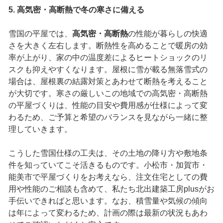
5. 高気密・高断熱で冬の寒さに備える
雪国の平屋では、
高気密・高断熱
の性能が暮らしの快適
さを大きく左右します。断熱性を高めることで暖房の効
率が上がり、家の中の温度差によるヒートショックのリ
スクも抑えやすくなります。屋根に雪が載る無落雪式の
場合は、屋根裏の結露対策とあわせて断熱を考えること
が大切です。寒さの厳しいこの地域での高気密・高断熱
の平屋づくりは、性能の目安や費用感が仕様によって変
わるため、ご予算と希望のバランスを見ながら一緒に整
理していきます。
こうした雪国仕様の工夫は、その土地の降り方や敷地条
件を知っていてこそ活きるものです。小松市・加賀市・
能美市で平屋づくりをお考えなら、注文住宅としての費
用や性能のご相談も含めて、私たち北出建築工房plusがお
手伝いできればと思います。なお、積雪量や気候の傾向
は年によって変わるため、計画の際は最新の状況もあわ