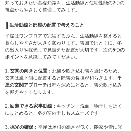
知っておきたい基礎知識を、生活動線と住宅性能の2つの
視点からやさしく整理してみます。
生活動線と部屋の配置で考えること
平屋はワンフロアで完結するぶん、生活動線を整えると
暮らしやすさが大きく変わります。雪国ではとくに、冬
の出入りや採光まで見据えた配置が大切です。次の
5つの
ポイント
を意識してみてください。
1.
玄関の向きと位置
：北風や吹き込む雪を避けるため、
玄関は風下側に配置すると除雪の負担が和らぎます。
平
屋の玄関アプローチ
は軒を深めにとると、雪の吹き込み
を抑えやすくなります。
2.
回遊できる家事動線
：キッチン・洗面・物干しを近く
にまとめると、冬の室内干しもスムーズです。
3.
採光の確保
：平屋は屋根の高さが低く、隣家や雪に光