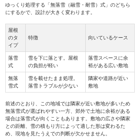
ゆっくり処理する「無落雪（融雪・耐雪）式」のどちら
にするかで、設計が大きく変わります。
屋根
のタ
特徴
向いているケース
イプ
落雪
雪を下に落とす。屋根
落雪スペースに余
式
の負担が軽い
裕がある広い敷地
無落
雪を載せたまま処理。
隣家や道路が近い
雪式
落雪トラブルが少ない
敷地
前述のとおり、この地域では隣家が近い敷地が多いため
無落雪式が選ばれやすい一方、郊外で土地に余裕がある
場合は落雪式が向くこともあります。敷地の広さや隣家
との距離、雪の積もり方によって適した形は変わるた
め、現地を見たうえでの判断が欠かせません。