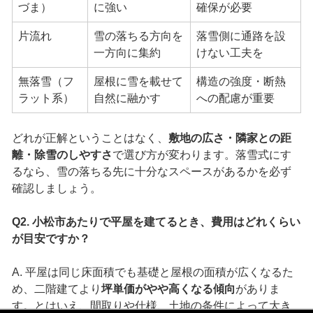
づま）
に強い
確保が必要
片流れ
雪の落ちる方向を
落雪側に通路を設
一方向に集約
けない工夫を
無落雪（フ
屋根に雪を載せて
構造の強度・断熱
ラット系）
自然に融かす
への配慮が重要
どれが正解ということはなく、
敷地の広さ・隣家との距
離・除雪のしやすさ
で選び方が変わります。落雪式にす
るなら、雪の落ちる先に十分なスペースがあるかを必ず
確認しましょう。
Q2. 小松市あたりで平屋を建てるとき、費用はどれくらい
が目安ですか？
A. 平屋は同じ床面積でも基礎と屋根の面積が広くなるた
め、二階建てより
坪単価がやや高くなる傾向
がありま
す。とはいえ、間取りや仕様、土地の条件によって大き