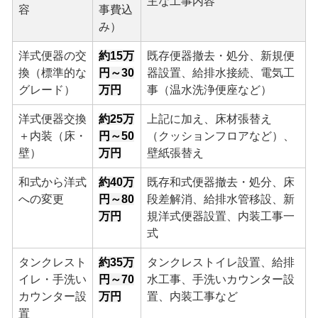
主な工事内容
容
事費込
み）
洋式便器の交
約15万
既存便器撤去・処分、新規便
換（標準的な
円～30
器設置、給排水接続、電気工
グレード）
万円
事（温水洗浄便座など）
洋式便器交換
約25万
上記に加え、床材張替え
＋内装（床・
円～50
（クッションフロアなど）、
壁）
万円
壁紙張替え
和式から洋式
約40万
既存和式便器撤去・処分、床
への変更
円～80
段差解消、給排水管移設、新
万円
規洋式便器設置、内装工事一
式
タンクレスト
約35万
タンクレストイレ設置、給排
イレ・手洗い
円～70
水工事、手洗いカウンター設
カウンター設
万円
置、内装工事など
置