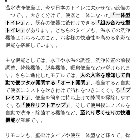
温水洗浄便座は、今や日本のトイレに欠かせない設備の
一つです。大きく分けて、便器と一体になった
「一体型
トイレ」
と、既存の便器に後付けできる
「組み合わせ型
トイレ」
があります。どちらのタイプも、温水での洗浄
機能はもちろんのこと、お客様の快適性を高める多彩な
機能を搭載しています。
主な機能としては、水圧や水温の調整、洗浄位置の前後
調整、乾燥機能、脱臭機能、暖房便座などが挙げられま
す。さらに進化したモデルでは、
人の入室を感知して自
動で便フタが開閉する「オート開閉」
、着座すると自動
で便器にミストを吹き付けて汚れをつきにくくする
「プ
レミスト」
、便座を簡単に持ち上げて隙間を掃除しやす
くする
「便座リフトアップ」
、そして使用後にノズルを
自動で洗浄・除菌する機能など、
至れり尽くせりの快適
機能
が満載です。
リモコンも、壁掛けタイプや便座一体型など様々で、操