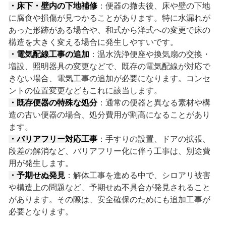
・床下・壁内の下地補修
：便器の撤去後、床や壁の下地
に腐食や損傷が見つかることがあります。特に水漏れが
あった形跡がある場合や、和式から洋式への変更で床の
構造を大きく変える場合に発生しやすいです。
・電気配線工事の追加
：温水洗浄便座や換気扇の交換・
増設、照明器具の変更などで、既存の電気配線が対応で
きない場合、電気工事の追加が必要になります。コンセ
ントの位置変更などもこれに該当します。
・既存便器の特殊な処分
：通常の便器と異なる素材や構
造の古い便器の場合、処分費用が割高になることがあり
ます。
・バリアフリー対応工事
：手すりの設置、ドアの拡張、
段差の解消など、バリアフリー化に伴う工事は、別途費
用が発生します。
・予期せぬ発見
：解体工事を進める中で、シロアリ被害
や構造上の問題など、予期せぬ不具合が発見されること
があります。その際は、安全確保のためにも追加工事が
必要となります。