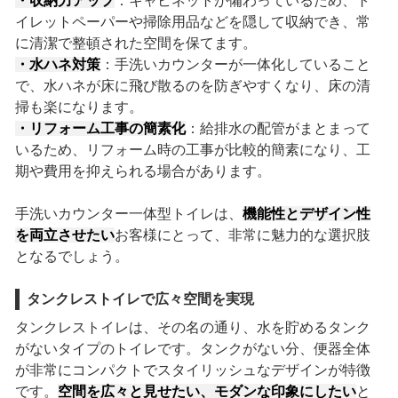
・収納力アップ
：キャビネットが備わっているため、ト
イレットペーパーや掃除用品などを隠して収納でき、常
に清潔で整頓された空間を保てます。
・水ハネ対策
：手洗いカウンターが一体化していること
で、水ハネが床に飛び散るのを防ぎやすくなり、床の清
掃も楽になります。
・リフォーム工事の簡素化
：給排水の配管がまとまって
いるため、リフォーム時の工事が比較的簡素になり、工
期や費用を抑えられる場合があります。
手洗いカウンター一体型トイレは、
機能性とデザイン性
を両立させたい
お客様にとって、非常に魅力的な選択肢
となるでしょう。
タンクレストイレで広々空間を実現
タンクレストイレは、その名の通り、水を貯めるタンク
がないタイプのトイレです。タンクがない分、便器全体
が非常にコンパクトでスタイリッシュなデザインが特徴
です。
空間を広々と見せたい、モダンな印象にしたい
と