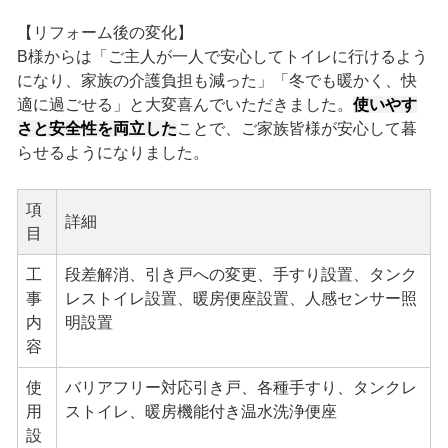
【リフォーム後の変化】
B様からは「ご主人が一人で安心してトイレに行けるよう
になり、家族の介護負担も減った」「冬でも暖かく、快
適に過ごせる」と大変喜んでいただきました。
使いやす
さと安全性を両立した
ことで、ご家族皆様が安心して暮
らせるようになりました。
項
詳細
目
工
段差解消、引き戸への変更、手すり設置、タンク
事
レストイレ設置、暖房便座設置、人感センサー照
内
明設置
容
使
バリアフリー対応引き戸、各種手すり、タンクレ
用
ストイレ、暖房機能付き温水洗浄便座
設