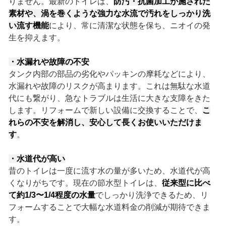
りません。最新のトイレは、
防汚・抗菌加工が施された
素材や、渦を巻くような強力な水流で汚れをしっかり洗
い流す機能
により、常に清潔な状態を保ち、ニオイの発
生を抑えます。
・水漏れや故障の不安
タンク内部の部品の劣化やパッキンの摩耗などにより、
水漏れや故障のリスクが高まります。これは無駄な水道
代にも繋がり、急なトラブルは生活に大きな支障をきた
します。リフォームで新しい設備に交換することで、
こ
れらの不安を解消し、安心して長くお使いいただけま
す
。
・水道代が高い
昔のトイレは一度に流す水の量が多いため、水道代が高
くなりがちです。現在の節水型トイレは、
従来型に比べ
て約1/3〜1/4程度の水量
でしっかり洗浄できるため、リ
フォームすることで大幅な水道料金の削減が期待できま
す。