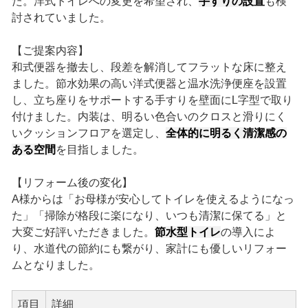
た。洋式トイレへの変更を希望され、
手すりの設置
も検
討されていました。
【ご提案内容】
和式便器を撤去し、段差を解消してフラットな床に整え
ました。節水効果の高い洋式便器と温水洗浄便座を設置
し、立ち座りをサポートする手すりを壁面にL字型で取り
付けました。内装は、明るい色合いのクロスと滑りにく
いクッションフロアを選定し、
全体的に明るく清潔感の
ある空間
を目指しました。
【リフォーム後の変化】
A様からは「お母様が安心してトイレを使えるようになっ
た」「掃除が格段に楽になり、いつも清潔に保てる」と
大変ご好評いただきました。
節水型トイレ
の導入によ
り、水道代の節約にも繋がり、家計にも優しいリフォー
ムとなりました。
項目
詳細