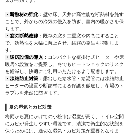
策が有効です。
・断熱材の強化
：壁や床、天井に高性能な断熱材を施す
ことで、外からの冷気の侵入を防ぎ、室内の暖かさを保
ちます。
・窓の断熱改修
：既存の窓を二重窓や内窓にすること
で、断熱性を大幅に向上させ、結露の発生も抑制しま
す。
・暖房設備の導入
：コンパクトな壁掛け式ヒーターや床
暖房の設置をご提案し、冬でもヒートショックのリスク
を軽減し、快適にご利用いただけるよう配慮します。
・凍結防止対策
：露出した給水管・給湯管には凍結防止
ヒーターの設置や断熱材による保護を徹底し、冬場のト
ラブルを未然に防ぎます。
夏の湿気とカビ対策
梅雨から夏にかけての小松市は湿度が高く、トイレ空間
にカビが発生しやすい環境です。清潔で衛生的な状態を
保つためには、適切な湿気・カビ対策が重要となりま