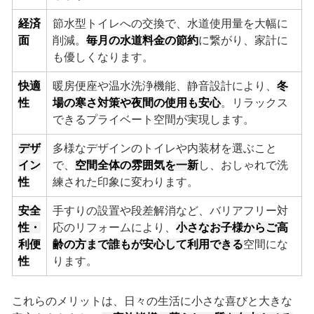
経済
節水型トイレへの交換で、水道使用量を大幅に
面
削減。
毎月の水道料金の節約
に繋がり、家計に
も優しくなります。
快適
暖房便座や温水洗浄機能、静音設計により、
冬
性
場の寒さ対策や夜間の使用も安心
。リラックス
できるプライベート空間が実現します。
デザ
多様なデザインのトイレや内装材を選ぶこと
イン
で、
空間全体の雰囲気を一新
し、おしゃれで洗
性
練された印象に変わります。
安全
手すりの設置や段差解消など、バリアフリー対
性・
応のリフォームにより、
小さなお子様からご高
利便
齢の方まで誰もが安心して利用できる
空間にな
性
ります。
これらのメリットは、日々の生活に小さな喜びと大きな