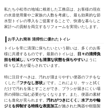
私たち小松市の地域に根差した工務店は、お客様の現在
の水道使用量やご家族の人数を考慮し、最も効果的な節
水型トイレの導入をご提案することで、快適な暮らしと
家計への貢献を両立するリフォームを実現いたします。
お手入れ簡単 清掃性に優れたトイレ
トイレを常に清潔に保ちたいという願いは、多くのお客
様に共通するものです。最新のトイレは、
日々の清掃負
担を軽減し、いつでも清潔な状態を保ちやすい
ように
様々な工夫が凝らされています。
特に注目すべきは、汚れが溜まりやすい便器のフチをな
くした
「フチなし形状」
です。これにより、サッと拭く
だけで汚れを落とすことができ、ブラシが届きにくい場
所の掃除に悩む必要がなくなります。また、便器の素材
にも進化が見られます。
汚れがつきにくく、水アカや輪
ジミを抑制する特殊な表面加工
が施された陶器や樹脂製