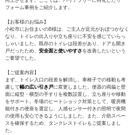
向上させます。ここでは、バリアフリーに特化したリ
フォーム事例をご紹介します。
【お客様のお悩み】
小松市にお住まいのB様は、ご主人が足元がおぼつかなく
なり、トイレの出入りや立ち座りに不安を感じていらっ
しゃいました。既存のトイレは段差があり、ドアも開き
戸だったため、
安全面と使いやすさ
を改善したいという
ご要望でした。
【ご提案内容】
まず、トイレ入口の段差を解消し、車椅子での移動も考
慮して
幅の広い引き戸
に変更しました。便器の両脇と壁
面に縦型・横型の手すりを複数設置し、立ち座りや移動
をサポート。冬場のヒートショック対策として、暖房機
能付きの便座を選定し、人感センサー付きの照明で夜間
の使用も安心できるようにしました。また、介助スペー
スを確保するため、タンクレストイレもご提案しまし
た。