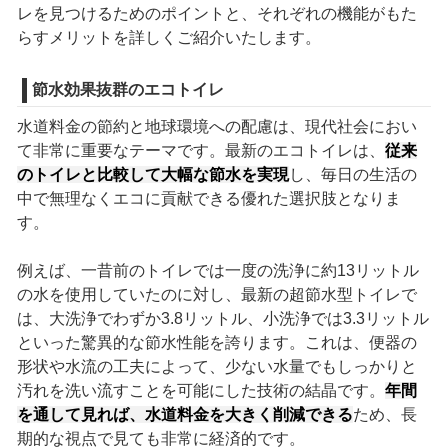
レを見つけるためのポイントと、それぞれの機能がもた
らすメリットを詳しくご紹介いたします。
節水効果抜群のエコトイレ
水道料金の節約と地球環境への配慮は、現代社会におい
て非常に重要なテーマです。最新のエコトイレは、
従来
のトイレと比較して大幅な節水を実現
し、毎日の生活の
中で無理なくエコに貢献できる優れた選択肢となりま
す。
例えば、一昔前のトイレでは一度の洗浄に約13リットル
の水を使用していたのに対し、最新の超節水型トイレで
は、大洗浄でわずか3.8リットル、小洗浄では3.3リットル
といった驚異的な節水性能を誇ります。これは、便器の
形状や水流の工夫によって、少ない水量でもしっかりと
汚れを洗い流すことを可能にした技術の結晶です。
年間
を通して見れば、水道料金を大きく削減できる
ため、長
期的な視点で見ても非常に経済的です。