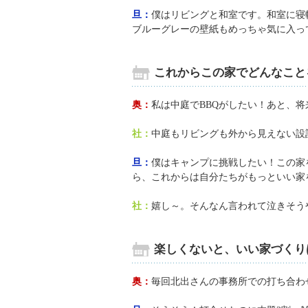
旦：
僕はリビングと和室です。和室に寝
ブルーグレーの壁紙もめっちゃ気に入っ
これからこの家でどんなこと
奥：
私は中庭でBBQがしたい！あと、
社：
中庭もリビングも外から見えない設
旦：
僕はキャンプに挑戦したい！この家
ら、これからは自分たちがもっといい家
社：
嬉し～。そんなん言われて泣きそうや
楽しくないと、いい家づくり
奥：
毎回北出さんの事務所での打ち合わ