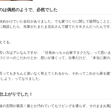
たのは偶然のようで、必然でした
決めかけていた会社がありました。でも家づくりに関して疑問なことと
に相談したら、先輩がたまたま北出さんで建てたＯＢさんだったんです
えてる。
い方はアレなんですが、 「社長めっちゃお家ヲタクだな」って思いました
づくりへのこだわりとか、想いが凄くって。仕事だけど、「本当に家の
言ってもきちんと迷いなく答えてくれるから、それってこれから家を建
いしよう」ってなりました。
仕上がりでした！
線の玄関が最高！服とか汚れていてもリビングを通らず、そのままお風