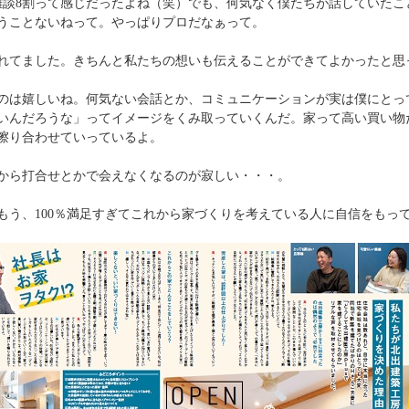
雑談8割って感じだったよね（笑）でも、何気なく僕たちが話していたこ
うことないねって。やっぱりプロだなぁって。
れてました。きちんと私たちの想いも伝えることができてよかったと思
のは嬉しいね。何気ない会話とか、コミュニケーションが実は僕にとっ
いんだろうな」ってイメージをくみ取っていくんだ。家って高い買い物
擦り合わせていっているよ。
から打合せとかで会えなくなるのが寂しい・・・。
もう、100％満足すぎてこれから家づくりを考えている人に自信をもっ