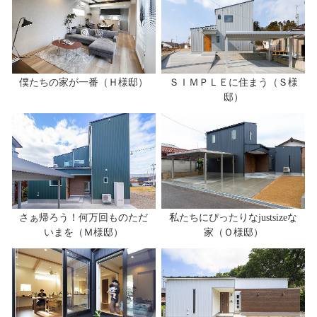
僕たちの家が一番（Ｈ様邸）
ＳＩＭＰＬＥに住まう（Ｓ様
邸）
さぁ帰ろう！何万回ものただ
私たちにぴったりなjustsizeな
いまを（Ｍ様邸）
家（Ｏ様邸）