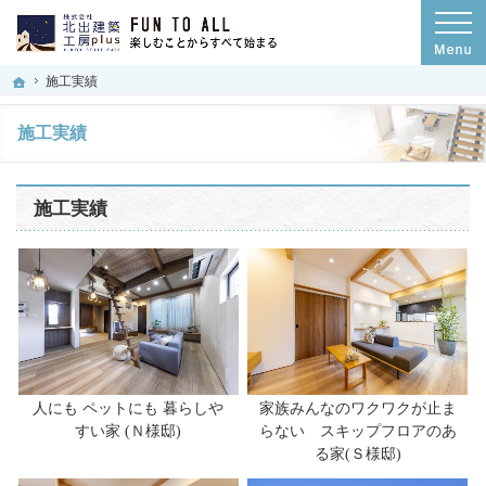
設計士の代表自らご提案！石川県小松市・加賀市・能美市の注文住宅・耐震等級3・
石川県小松市・加賀市・能美市の耐震等級3・ZEH住宅・デザイン住宅なら株式会社北
ホーム
施工実績
施工実績
施工実績
人にも ペットにも 暮らしや
家族みんなのワクワクが止ま
すい家 (Ｎ様邸)
らない スキップフロアのあ
る家(Ｓ様邸)