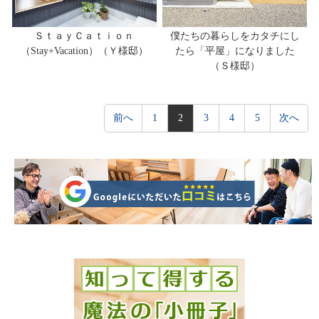
ＳｔａｙＣａｔｉｏｎ
僕たちの暮らしをカタチにし
（Stay+Vacation）​（Ｙ様邸）
たら「平屋」になりました
（Ｓ様邸）
前へ
1
2
3
4
5
次へ