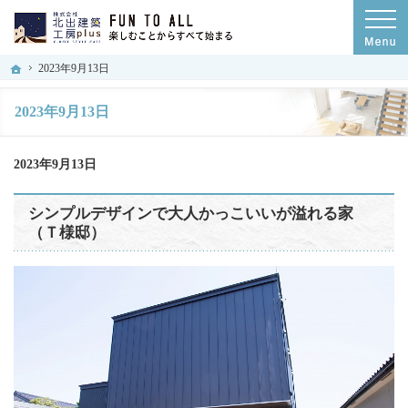
設計士の代表自らご提案！石川県小松市・加賀市・能美市の注文住宅・耐震等級3・
石川県小松市・加賀市・能美市の耐震等級3・ZEH住宅・デザイン住宅なら株式会社北
ホーム
2023年9月13日
2023年9月13日
2023年9月13日
シンプルデザインで大人かっこいいが溢れる家
（Ｔ様邸）