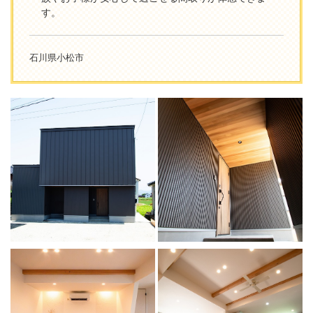
す。
石川県小松市
...