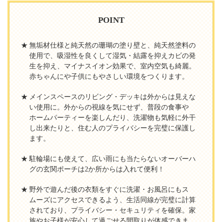
POINT
無垢材仕様と純天然の珊瑚の塗り壁と、純天然塗料の
使用で、吸湿性を良くして湿気・結露を抑えカビの発
生を抑え、マイナスイオン効果で、室内空気も綺麗。
赤ちゃんにや子供にもやさしい環境をつくります。
メインスペースのリビング・デッキは外からは見えな
い使用に。外からの視線を気にせず、普段の食事や
ホームパーティーを楽しんだり、洗濯物も気軽に外干
し出来たりと、住む人のプライバシーを完璧に保護し
ます。
駐輪場にも使えて、広い雨にも当たらないオーバーハ
グの玄関ポーチは2か所からは入れて便利！
野外で遊んだ後の衣類をすぐに洗濯・お風呂にもス
ムーズにアクセスできるよう、生活同線が完璧に計算
されており、プライバシー・セキュリティを確保。家
族やお子様が安心して過ごせる間取りが体感できま